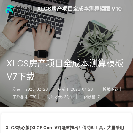
XLCS房产项目全成本测算模版 V10
XLCS房产项目全成本测算模板
V7下载
发表于
2025-02-28
|
更新于
2026-07-28
|
模版下载
|
字数总计:
770
|
阅读时长:
2分钟
|
阅读量:
7
XLCS核心版(XLCS Core V7)隆重推出！借助AI工具，大量采用