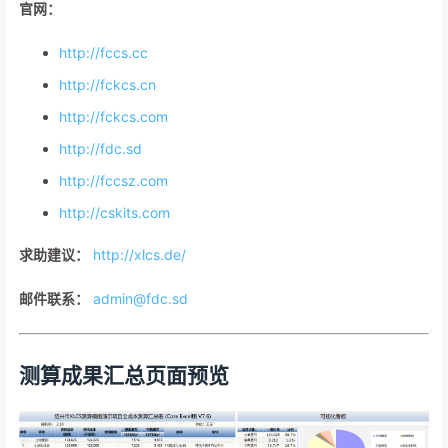
官网：
http://fccs.cc
http://fckcs.cn
http://fckcs.com
http://fdc.sd
http://fccsz.com
http://cskits.com
求助建议：
http://xlcs.de/
邮件联系：
admin@fdc.sd
测算成果汇总页面预览