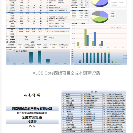
XLCS Core西绿项目全成本测算V7版