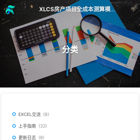
XLCS房产项目全成本测算模版 V10
分类
EXCEL交流
8
上手指南
32
更新日志
8