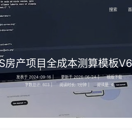
搜索
首
CS房产项目全成本测算模板V
发表于
2024-09-16
|
更新于
2026-06-24
|
模版下载
字数总计:
603
|
阅读时长:
1分钟
|
阅读量:
4