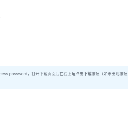
x
ss password，打开下载页面后在右上角点击
下载
按钮（如未出现按钮