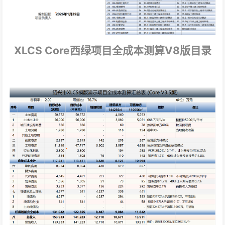
XLCS Core西绿项目全成本测算V8版目录