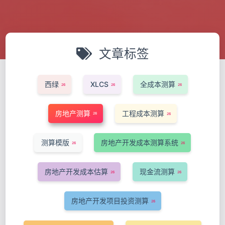
文章标签
西绿
XLCS
全成本测算
26
26
26
房地产测算
工程成本测算
26
26
测算模版
房地产开发成本测算系统
26
26
房地产开发成本估算
现金流测算
26
26
房地产开发项目投资测算
26