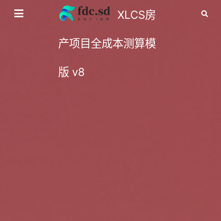
XLCS房
产项目全成本测算模
版 v8