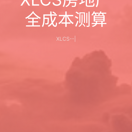
全成本测算
XLCS--十分钟完成房产
|