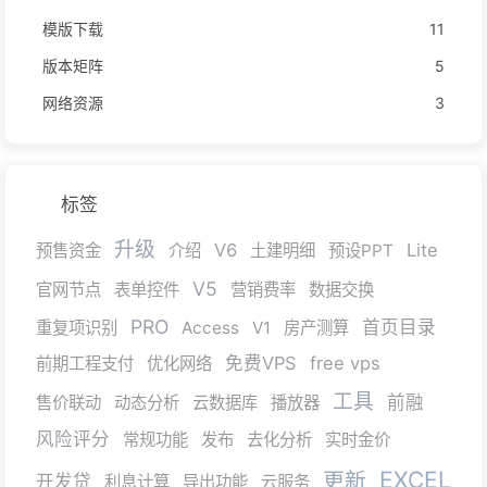
模版下载
11
版本矩阵
5
网络资源
3
标签
升级
V6
Lite
预售资金
介绍
土建明细
预设PPT
V5
官网节点
表单控件
营销费率
数据交换
PRO
首页目录
重复项识别
Access
V1
房产测算
免费VPS
free vps
前期工程支付
优化网络
工具
前融
售价联动
动态分析
云数据库
播放器
风险评分
常规功能
发布
去化分析
实时金价
EXCEL
更新
开发贷
利息计算
导出功能
云服务